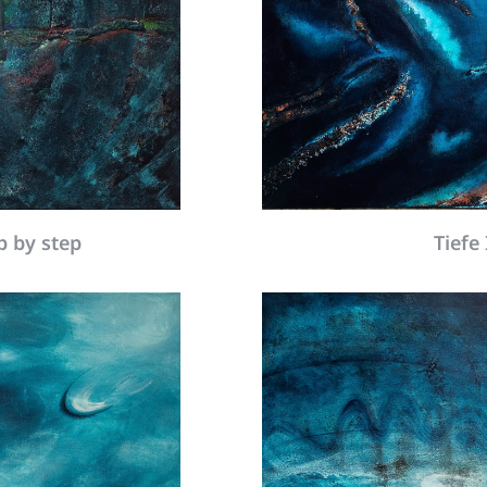
p by step
Tiefe 