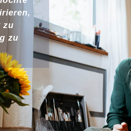
rieren,
t zu
g zu