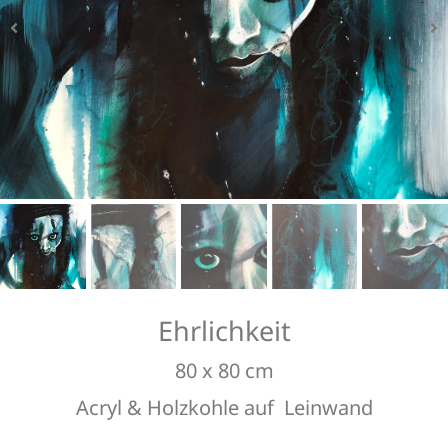
Bildausschnitt
Bildausschnitt
Bildausschnitt
Bildausschnitt
Ehrlichkeit
80 x 80 cm
Acryl & Holzkohle auf Leinwand