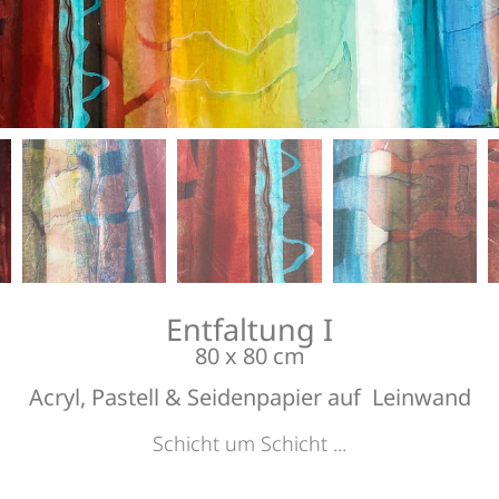
Bildau
Bildau
Bildau
Bildau
Entfaltung I
80 x 80 cm
Acryl, Pastell & Seidenpapier auf Leinwand
Schicht um Schicht ...