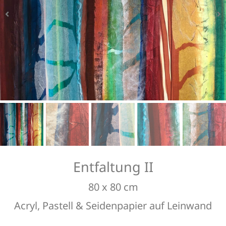
Bildausschnitt 1
Bildausschnitt 2
Bildausschnitt 3
Bildausschnitt 4
Entfaltung II
80 x 80 cm
Acryl, Pastell & Seidenpapier auf Leinwand