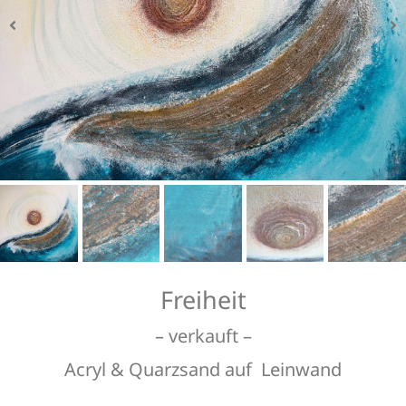
Bildausschnitt
Bildausschnitt
Bildausschnitt
Bildausschnitt
Freiheit
– verkauft –
Acryl & Quarzsand auf Leinwand