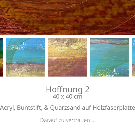
Bildauss
Bildauss
Bildauss
Bildauss
Hoffnung 2
40 x 40 cm
Acryl, Buntstift, & Quarzsand auf Holzfaserplatte
Darauf zu vertrauen ...