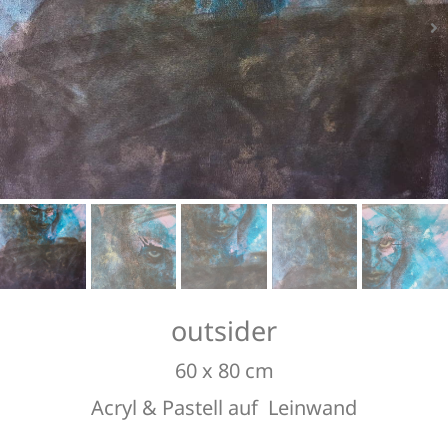
Bildausschnitt
Bildausschnitt
Bildausschnitt
Bildausschnitt
outsider
60 x 80 cm
Acryl & Pastell auf Leinwand