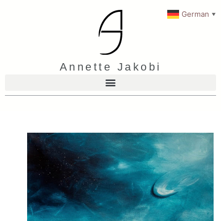
German
▼
Annette Jakobi
Alle
Kunstwerke
Tiefe
Wandlung
Traumwelten