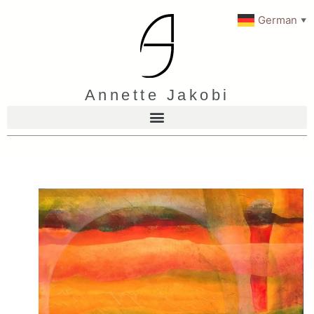
German
▼
Klang der Farben 3