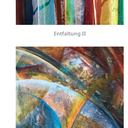
Befreiung
1
2
3
4
5
6