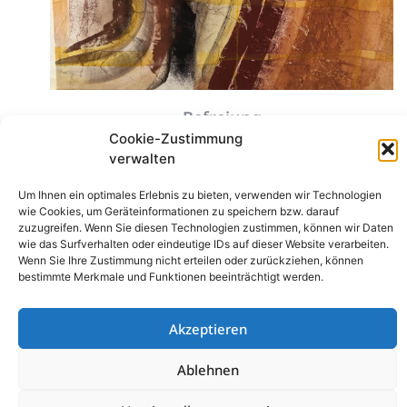
Gemeinschafts-
Ausstellung der
Kunstgruppe
Cookie-Zustimmung
verwalten
„Kreatives
Um Ihnen ein optimales Erlebnis zu bieten, verwenden wir Technologien
Gomaringen“ von 23.
wie Cookies, um Geräteinformationen zu speichern bzw. darauf
zuzugreifen. Wenn Sie diesen Technologien zustimmen, können wir Daten
wie das Surfverhalten oder eindeutige IDs auf dieser Website verarbeiten.
Juli bis 13. September
Wenn Sie Ihre Zustimmung nicht erteilen oder zurückziehen, können
bestimmte Merkmale und Funktionen beeinträchtigt werden.
2026 im Rathaus
Akzeptieren
Gomaringen (zu den
Ablehnen